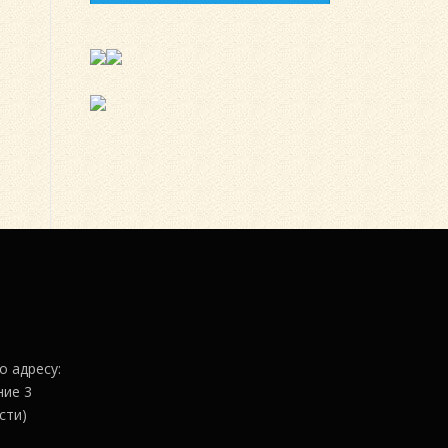
о адресу:
ние 3
сти)