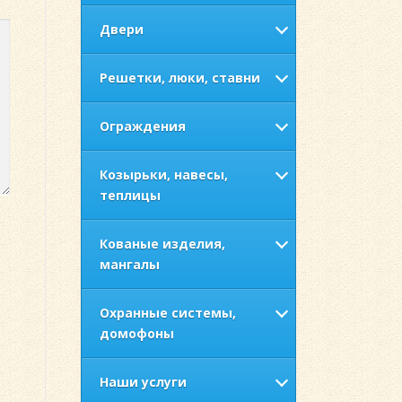
Двери
Решетки, люки, ставни
Ограждения
Козырьки, навесы,
теплицы
Кованые изделия,
мангалы
Охранные системы,
домофоны
Наши услуги